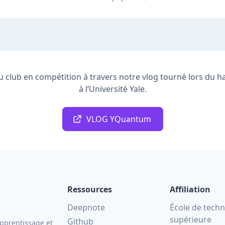
u club en compétition à travers notre vlog tourné lors d
à l’Université Yale.
VLOG YQuantum
Ressources
Affiliation
Deepnote
École de tech
supérieure
Github
apprentissage et