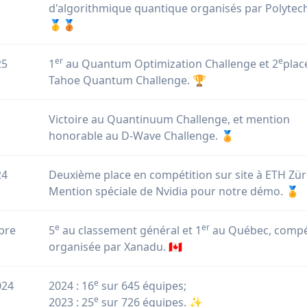
d'algorithmique quantique organisés par Polytec
🥇🥉
er
e
25
1
au Quantum Optimization Challenge et 2
plac
Tahoe Quantum Challenge. 🏆
Victoire au Quantinuum Challenge, et mention
honorable au D-Wave Challenge. 🏅
24
Deuxième place en compétition sur site à ETH Zür
Mention spéciale de Nvidia pour notre démo. 🏅
e
er
bre
5
au classement général et 1
au Québec, compé
organisée par Xanadu. 🇨🇦
e
024
2024 : 16
sur 645 équipes;
e
2023 : 25
sur 726 équipes. ✨