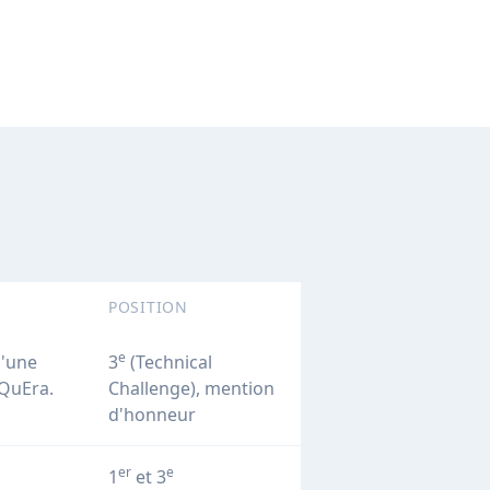
POSITION
e
u'une
3
(Technical
 QuEra.
Challenge), mention
d'honneur
er
e
1
et 3