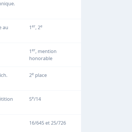
hnique.
er
e
e au
1
, 2
er
1
, mention
honorable
e
ich.
2
place
e
tition
5
/14
16/645 et 25/726